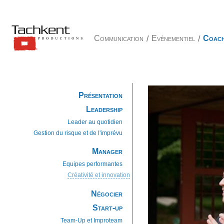
Communication
/
Evénementiel
/
Coach
Présentation
Leadership
Leader au quotidien
Gestion du risque et de l'imprévu
Manager
Equipes performantes
Créativité et innovation
Négocier
Start-up
Team-Up et Improteam