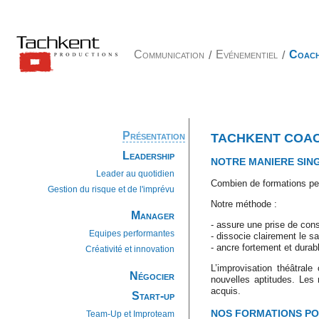
Communication
/
Evénementiel
/
Coach
Présentation
TACHKENT COA
Leadership
NOTRE MANIERE SIN
Leader au quotidien
Combien de formations pe
Gestion du risque et de l'imprévu
Notre méthode :
Manager
- assure une prise de con
Equipes performantes
- dissocie clairement le sa
- ancre fortement et durabl
Créativité et innovation
L’improvisation théâtrale
Négocier
nouvelles aptitudes. Les
acquis.
Start-up
NOS FORMATIONS PO
Team-Up et Improteam