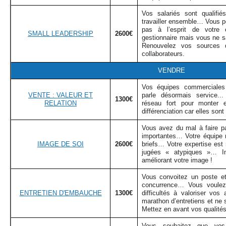
Vos salariés sont qualifi
travailler ensemble… Vous pe
pas à l’esprit de votre
SMALL LEADERSHIP
2600€
gestionnaire mais vous ne s
Renouvelez vos sources 
collaborateurs.
VENDRE
Vos équipes commerciales s
VENTE : VALEUR ET
parle désormais service..
1300€
RELATION
réseau fort pour monter e
différenciation car elles son
Vous avez du mal à faire p
importantes… Votre équipe 
IMAGE DE SOI
2600€
briefs… Votre expertise est
jugées « atypiques »… In
améliorant votre image !
Vous convoitez un poste e
concurrence… Vous voulez
ENTRETIEN D'EMBAUCHE
1300€
difficultés à valoriser vo
marathon d’entretiens et ne 
Mettez en avant vos qualit
Vous souhaitez que vos 