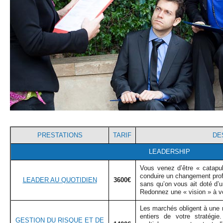
PRESTATIONS
TARIF
DE
LEADERSHIP
Vous venez d’être « catapu
conduire un changement pro
LEADER AU QUOTIDIEN
3600€
sans qu’on vous ait doté d’u
Redonnez une « vision » à v
Les marchés obligent à une 
entiers de votre stratégie
GESTION DU RISQUE ET DE