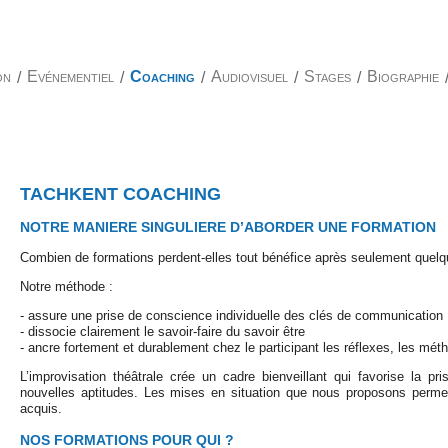
on
/
Evénementiel
/
Coaching
/
Audiovisuel
/
Stages
/
Biographie
TACHKENT COACHING
NOTRE MANIERE SINGULIERE D’ABORDER UNE FORMATION
Combien de formations perdent-elles tout bénéfice après seulement quel
Notre méthode :
- assure une prise de conscience individuelle des clés de communication
- dissocie clairement le savoir-faire du savoir être
- ancre fortement et durablement chez le participant les réflexes, les méthod
L’improvisation théâtrale crée un cadre bienveillant qui favorise la pri
nouvelles aptitudes. Les mises en situation que nous proposons permet
acquis.
NOS FORMATIONS POUR QUI ?