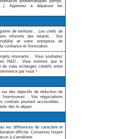
interfaces problématiques (temps,
ûts…). Apprenez à dépasser les
guerre de territoire… Les chefs de
iers informés des retards… Vos
bilité et votre entreprise de
a confiance et l'innovation.
rojets innovants… Vous souhaitez
vices R&D… Vous estimez que le
 de vrais échanges créatifs entre
commence par vous !
sur des objectifs de réduction de
ux fournisseurs… Vos négociations
es contrats pourtant accessibles…
tiels dès le départ.
is les différences de caractère et
oration difficile. Conservez l'esprit
acun à s'améliorer.