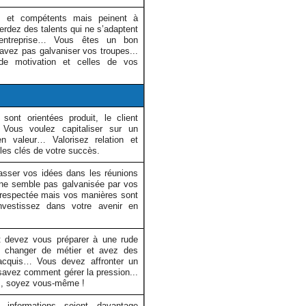
és et compétents mais peinent à
rdez des talents qui ne s’adaptent
 entreprise… Vous êtes un bon
avez pas galvaniser vos troupes...
de motivation et celles de vos
ont orientées produit, le client
. Vous voulez capitaliser sur un
n valeur… Valorisez relation et
t les clés de votre succès.
asser vos idées dans les réunions
ne semble pas galvanisée par vos
 respectée mais vos manières sont
vestissez dans votre avenir en
t devez vous préparer à une rude
 changer de métier et avez des
s acquis… Vous devez affronter un
savez comment gérer la pression...
és, soyez vous-même !
informations soient davantage