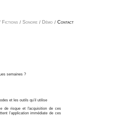
/
Fictions
/
Sonore
/
Démo
/
Contact
ques semaines ?
es et les outils qu’il utilise
se de risque et l'acquisition de ces
tent l’application immédiate de ces