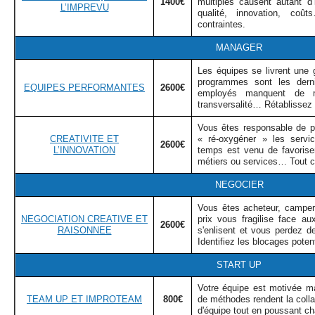
1400€
multiples causent autant d’
L’IMPREVU
qualité, innovation, co
contraintes.
MANAGER
Les équipes se livrent une 
programmes sont les dern
EQUIPES PERFORMANTES
2600€
employés manquent de mo
transversalité… Rétablissez l
Vous êtes responsable de p
CREATIVITE ET
« ré-oxygéner » les ser
2600€
L’INNOVATION
temps est venu de favoriser
métiers ou services… Tout 
NEGOCIER
Vous êtes acheteur, camper 
NEGOCIATION CREATIVE ET
prix vous fragilise face a
2600€
RAISONNEE
s'enlisent et vous perdez d
Identifiez les blocages poten
START UP
Votre équipe est motivée ma
TEAM UP ET IMPROTEAM
800€
de méthodes rendent la collab
d'équipe tout en poussant ch