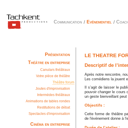
Communication
/
Evénementiel
/
Coach
Présentation
LE THEATRE FO
Théâtre en entreprise
Descriptif de l’inte
Canulars théâtraux
Après notre rencontre, nou
Votre pièce de théâtre
Les comédiens la jouent e
Théâtre forum
Il s’agit de laisser le pu
Joutes d'improvisation
pouvoir changer le cours 
Intermèdes théâtraux
un geste bienveillant peut 
Animations de tables rondes
Objectifs :
Restitutions de débat
Spectacles d'improvisation
Cette forme de théâtre pa
de l'événement donne à l'
Cinéma en entreprise
Durée de l’atelier :