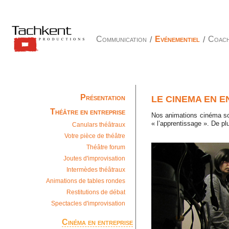
Communication
/
Evénementiel
/
Coach
Présentation
LE CINEMA EN E
Théâtre en entreprise
Nos animations cinéma sont
« l’apprentissage ». De plu
Canulars théâtraux
Votre pièce de théâtre
Théâtre forum
Joutes d'improvisation
Intermèdes théâtraux
Animations de tables rondes
Restitutions de débat
Spectacles d'improvisation
Cinéma en entreprise