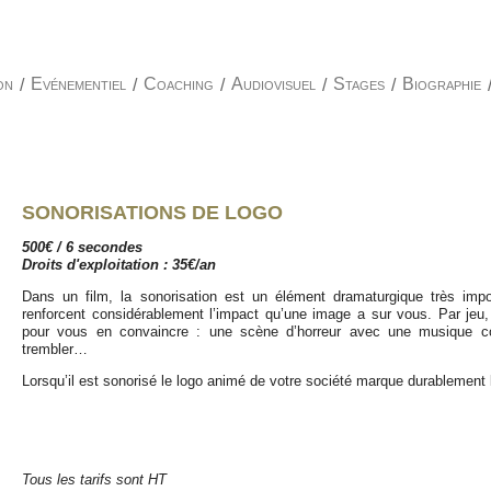
on
/
Evénementiel
/
Coaching
/
Audiovisuel
/
Stages
/
Biographie
SONORISATIONS DE LOGO
500€ / 6 secondes
Droits d'exploitation : 35€/an
Dans un film, la sonorisation est un élément dramaturgique très impo
renforcent considérablement l’impact qu’une image a sur vous. Par jeu,
pour vous en convaincre : une scène d’horreur avec une musique c
trembler…
Lorsqu’il est sonorisé le logo animé de votre société marque durablement l
Tous les tarifs sont HT