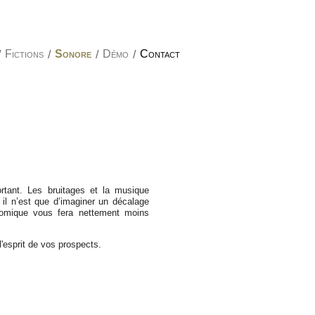
/
Fictions
/
Sonore
/
Démo
/
Contact
rtant. Les bruitages et la musique
 il n’est que d’imaginer un décalage
omique vous fera nettement moins
'esprit de vos prospects.